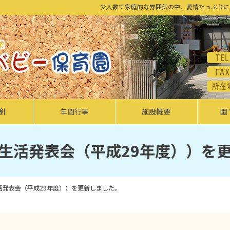
少人数で家庭的な雰囲気の中、愛情たっぷりに
針
年間行事
施設概要
園
生活発表会（平成29年度））を
活発表会（平成29年度））を更新しました。